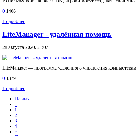
Используя War Thunder CDK, игроки могут создавать свои мисс
0
1406
Подробнее
LiteManager - удалённая помощь
28 августа 2020, 21:07
LiteManager — программа удаленного управления компьютерам
0
1379
Подробнее
Первая
«
1
2
3
4
»