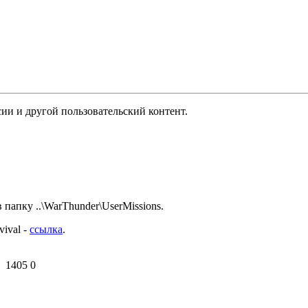
сии и другой пользовательский контент.
пку ..\WarThunder\UserMissions.
vival -
ссылка
.
1405
0