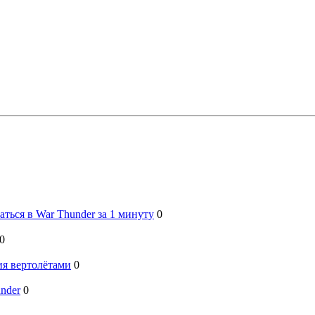
ться в War Thunder за 1 минуту
0
0
я вертолётами
0
nder
0